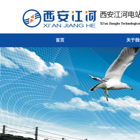
首页
关于我
首页
关于我