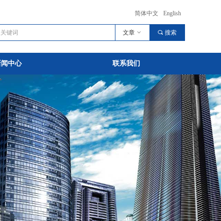
简体中文
English
Product
文章
ꀁ
ꀁ
끠
끠
Search
搜索
新闻中心
联系我们
新闻中心
联系我们