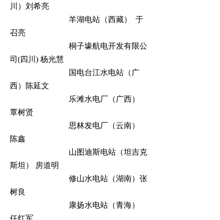
川）刘希亮
羊湖电站（西藏）
于
召亮
桐子壕航电开发有限公
司
(
四川
)
杨光慧
国电台江水电站（广
西）陈延文
乐滩水电厂（广西）
覃树贤
思林发电厂（云南）
陈鑫
山图迪斯电站（坦吉克
斯坦）
房道明
修山水电站（湖南）张
树良
康扬水电站（青海）
任红军