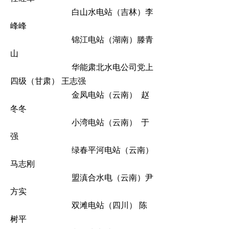
白山水电站（吉林）李
峰峰
锦江电站（湖南）滕青
山
华能肃北水电公司党上
四级（甘肃）
王志强
金凤电站（云南）
赵
冬冬
小湾电站（云南）
于
强
绿春平河电站（云南）
马志刚
盟滇合水电（云南）尹
方实
双滩电站（四川）
陈
树平