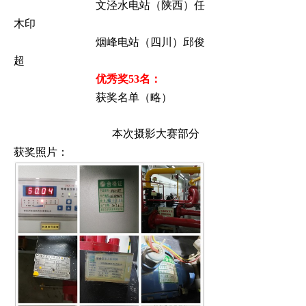
文泾水电站（陕西）任
木印
烟峰电站（四川）邱俊
超
优秀奖
53
名：
获奖名单（略）
本次摄影大赛部分
获奖照片：