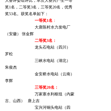
大赛评委组评比，本次大赛共产生一等
奖
1
名，二等奖
3
名，三等奖
20
名，优秀
奖
53
名。获奖名单如下：
一等奖
1
名
：
大唐陈村水力发电厂
（安徽）
张金辉
二等奖
3
名：
龙头石电站（四川）
罗松
三峡水电站（湖北）
朱俊杰
金安桥水电站（云南）
李辉
三等奖
20
名：
万家寨水利枢纽（内蒙
古、山西）
唐上吉
宝兴河铜头电站（四