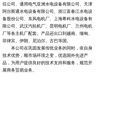
任公司、通用电气亚洲水电设备有限公司、天津
阿尔斯通水电设备有限公司、浙江富春江水电设
备股份公司、东风电机厂、上海希科水电设备有
限公司、武汉汽轮机厂、昆明电机厂、兰州电机
厂等各主机厂配套。产品还出口到越南、缅甸、
菲律宾、伊朗、尼泊尔、古巴等国。
本公司在巩固发展传统业务的同时，依自身
技术优势，顺市场环境之变，优选国外先进产
品，为用户提供良好的技术支持和服务，规范开
展商务贸易业务。
我们一如既往庄重承诺：
产品保质期为三年，期间有任何质量问题保修、
保换、保退 ；
及时为用户提供配件、备品，需要服务时，48小
时内赶到现场；
加强质量管理，提高技术工艺水平，力争以国际
先进产品的质量性能，优惠的产品价格为用户服
务。