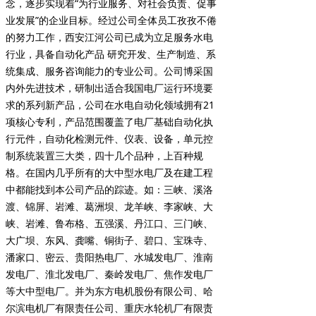
念，逐步实现着“为行业服务、对社会负责、促事
业发展”的企业目标。经过公司全体员工孜孜不倦
的努力工作，西安江河公司已成为立足服务水电
行业，具备自动化产品 研究开发、生产制造、系
统集成、服务咨询能力的专业公司。公司博采国
内外先进技术，研制出适合我国电厂运行环境要
求的系列新产品，公司在水电自动化领域拥有21
项核心专利，产品范围覆盖了电厂基础自动化执
行元件，自动化检测元件、仪表、设备，单元控
制系统装置三大类，四十几个品种，上百种规
格。在国内几乎所有的大中型水电厂及在建工程
中都能找到本公司产品的踪迹。如：三峡、溪洛
渡、锦屏、岩滩、葛洲坝、龙羊峡、李家峡、大
峡、岩滩、鲁布格、五强溪、丹江口、三门峡、
大广坝、东风、龚嘴、铜街子、碧口、宝珠寺、
潘家口、密云、贵阳热电厂、水城发电厂、淮南
发电厂、淮北发电厂、秦岭发电厂、焦作发电厂
等大中型电厂。并为东方电机股份有限公司、哈
尔滨电机厂有限责任公司、重庆水轮机厂有限责